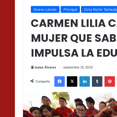
Nuevo Laredo
Principal
Zona Norte Tamauli
CARMEN LILIA 
MUJER QUE SAB
IMPULSA LA ED
Isaías Álvarez
septiembre 16, 2025
Facebook
X
LinkedIn
Tumblr
P
Comparte