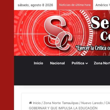
sábado, agosto 8 2026
Noticias de última hora
Américo 
Inicio
Nacional
Política
Zona Nor
Inicio
/
Zona Norte Tamaulipas
/
Nuevo Laredo
/
CA
GOBERNAR Y QUE IMPULSA LA EDUCACIÓN