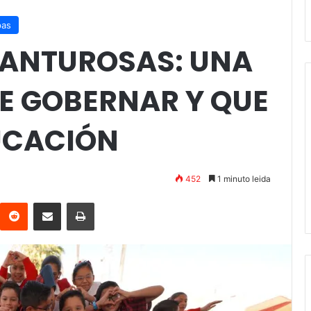
pas
CANTUROSAS: UNA
E GOBERNAR Y QUE
UCACIÓN
452
1 minuto leida
interest
Reddit
Compartir vía email
Imprimir