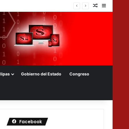
Nota aleatoria
Barra later
competitividad de Tamaulipas
lipas
Gobierno del Estado
Congreso
Facebook