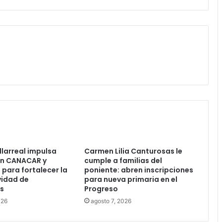
llarreal impulsa
Carmen Lilia Canturosas le
n CANACAR y
cumple a familias del
ara fortalecer la
poniente: abren inscripciones
vidad de
para nueva primaria en el
s
Progreso
026
agosto 7, 2026