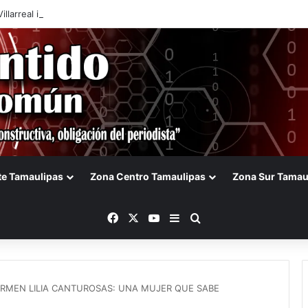
Villarreal impulsa agenda con CANACAR y CONCAMIN para fortalecer la 
te Tamaulipas
Zona Centro Tamaulipas
Zona Sur Tamau
Facebook
X
YouTube
Barra lateral
Buscar
RMEN LILIA CANTUROSAS: UNA MUJER QUE SABE