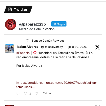
Twitter
@paparazzi35
Seguir
Medio de Comunicación
Sentido Común Retweet
Isaias Alvarez
@isaiasalvarezy
·
julio 30, 2026
#Especial
|
Huachicol en Tamaulipas (Parte II): La
red empresarial detrás de la refinería de Reynosa
Por Isaias Alvarez
https://sentido-comun.com.mx/2026/07/huachicol-en-
tamaulipas...
Twitter
2