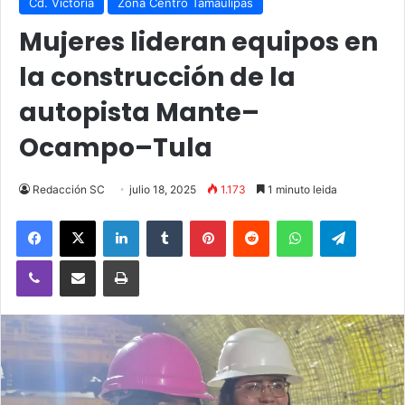
Cd. Victoria
Zona Centro Tamaulipas
Mujeres lideran equipos en
la construcción de la
autopista Mante–
Ocampo–Tula
Redacción SC
julio 18, 2025
1.173
1 minuto leida
Facebook
X
LinkedIn
Tumblr
Pinterest
Reddit
WhatsApp
Telegra
Viber
Compartir vía email
Imprimir