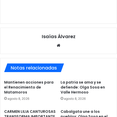
Isaías Álvarez
Sitio
web
Notas relacionadas
Mantienen acciones para
La patria se ama y se
el Renacimiento de
defiende: Olga Sosa en
Matamoros
Valle Hermoso
agosto 8, 2026
agosto 8, 2026
CARMEN LILIA CANTUROSAS
Cabalgata une a los
TRANSFORMA IMPORTANTE
pueblos: Olga Sosa en el