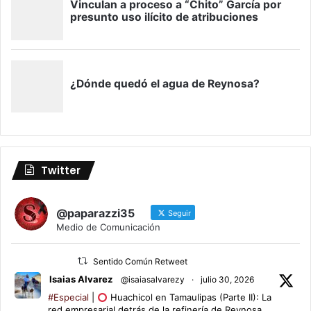
Twitter
@paparazzi35
Seguir
Medio de Comunicación
Sentido Común Retweet
Isaias Alvarez
@isaiasalvarezy
·
julio 30, 2026
#Especial
|
Huachicol en Tamaulipas (Parte II): La
red empresarial detrás de la refinería de Reynosa