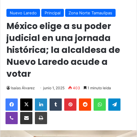
Nuevo Laredo
Principal
Zona Norte Tamaulipas
México elige a su poder
judicial en una jornada
histórica; la alcaldesa de
Nuevo Laredo acude a
votar
Isaías Álvarez
junio 1, 2025
403
1 minuto leida
Facebook
X
LinkedIn
Tumblr
Pinterest
Reddit
WhatsApp
Telegra
Viber
Compartir vía email
Imprimir