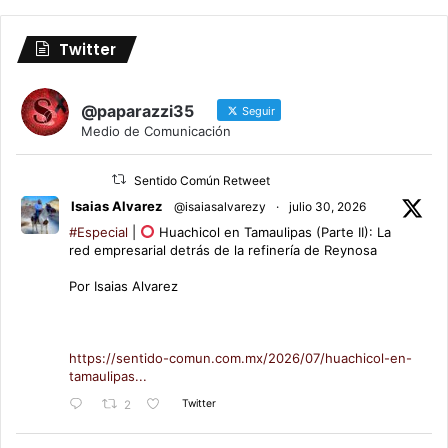
Twitter
@paparazzi35
Seguir
Medio de Comunicación
Sentido Común Retweet
Isaias Alvarez
@isaiasalvarezy
·
julio 30, 2026
#Especial
|
Huachicol en Tamaulipas (Parte II): La
red empresarial detrás de la refinería de Reynosa
Por Isaias Alvarez
https://sentido-comun.com.mx/2026/07/huachicol-en-
tamaulipas...
Twitter
2