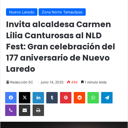
Nuevo Laredo
Zona Norte Tamaulipas
Invita alcaldesa Carmen
Lilia Canturosas al NLD
Fest: Gran celebración del
177 aniversario de Nuevo
Laredo
Redacción SC
junio 14, 2025
484
1 minuto leida
Facebook
X
LinkedIn
Tumblr
Pinterest
Reddit
WhatsApp
Telegra
Viber
Compartir vía email
Imprimir