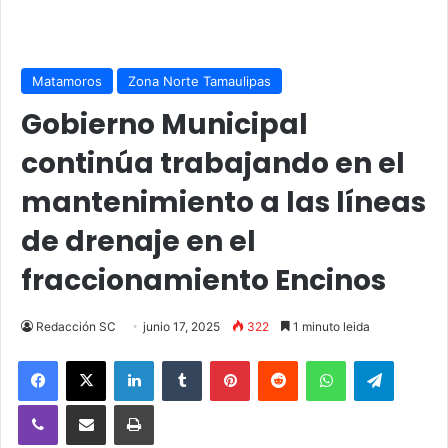
Matamoros
Zona Norte Tamaulipas
Gobierno Municipal
continúa trabajando en el
mantenimiento a las líneas
de drenaje en el
fraccionamiento Encinos
Redacción SC
junio 17, 2025
322
1 minuto leida
Facebook
X
LinkedIn
Tumblr
Pinterest
Reddit
WhatsApp
Telegra
Viber
Compartir vía email
Imprimir