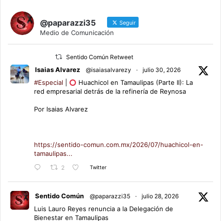
@paparazzi35
Seguir
Medio de Comunicación
Sentido Común Retweet
Isaias Alvarez
@isaiasalvarezy
·
julio 30, 2026
#Especial
|
Huachicol en Tamaulipas (Parte II): La
red empresarial detrás de la refinería de Reynosa
Por Isaias Alvarez
https://sentido-comun.com.mx/2026/07/huachicol-en-
tamaulipas...
Twitter
2
Sentido Común
@paparazzi35
·
julio 28, 2026
Luis Lauro Reyes renuncia a la Delegación de
Bienestar en Tamaulipas