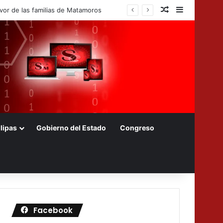
Nota aleatoria
Barra later
lipas
Gobierno del Estado
Congreso
Facebook