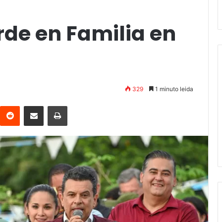
rde en Familia en
329
1 minuto leida
interest
Reddit
Compartir vía email
Imprimir