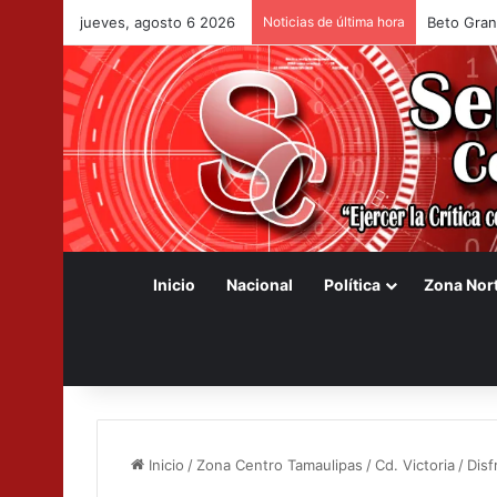
jueves, agosto 6 2026
Noticias de última hora
Amplía US
Inicio
Nacional
Política
Zona Nor
Inicio
/
Zona Centro Tamaulipas
/
Cd. Victoria
/
Disf