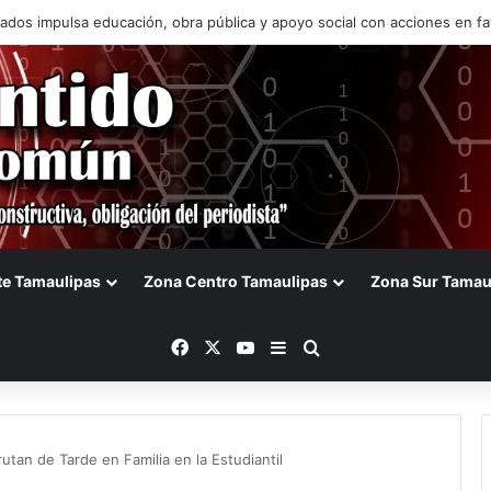
JT periodo de ingreso con segunda aplicación de examen de admisión
te Tamaulipas
Zona Centro Tamaulipas
Zona Sur Tamau
Facebook
X
YouTube
Barra lateral
Buscar
rutan de Tarde en Familia en la Estudiantil