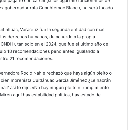
ue pagarlo con cárcel (si los agarran) funcionarios de
ro ex gobernador rata Cuauhtémoc Blanco, no será tocado
uitláhuac, Veracruz fue la segunda entidad con mas
 los derechos humanos, de acuerdo a la propia
NDH), tan solo en el 2024, que fue el ultimo año de
mulo 18 recomendaciones pendientes igualando a
istro 21 recomendaciones.
bernadora Roció Nahle rechazó que haya algún pleito o
mbién morenista Cuitláhuac García Jiménez ¿Le habrán
nal? así lo dijo: «No hay ningún pleito ni rompimiento
iren aquí hay estabilidad política, hay estado de