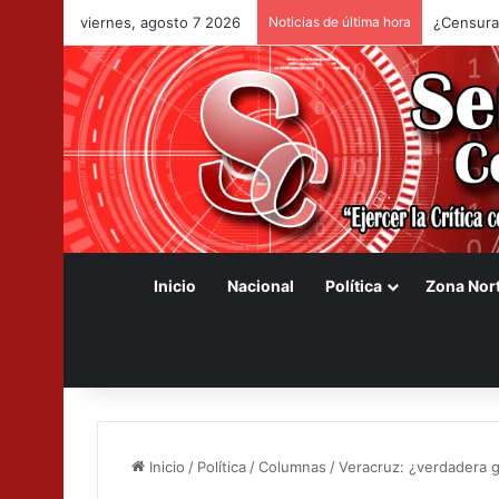
viernes, agosto 7 2026
Noticias de última hora
¿Censura
Inicio
Nacional
Política
Zona Nor
Inicio
/
Política
/
Columnas
/
Veracruz: ¿verdadera 