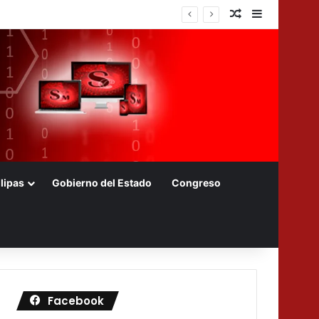
Nota aleatoria
Barra later
lipas
Gobierno del Estado
Congreso
Facebook