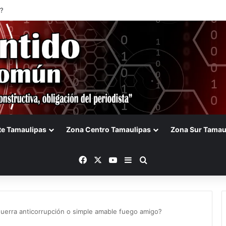
?
te Tamaulipas
Zona Centro Tamaulipas
Zona Sur Tamau
Facebook
X
YouTube
Barra lateral
Buscar
guerra anticorrupción o simple amable fuego amigo?