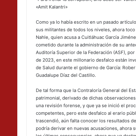
«Amit Kalantri»
Como ya lo había escrito en un pasado artícul
sus militantes de todos los niveles, ahora toc
Nahle, quien acusa a Cuitláhuac García Jiménez
cometido durante la administración de su antec
Auditoría Superior de la Federación (ASF), por 
de 2023, en este millonario desfalco están inv
de Salud durante el gobierno de García: Rober
Guadalupe Díaz del Castillo.
De tal forma que la Contraloría General del E
patrimonial, derivado de dichas observaciones
una revisión forense, y que ya se inició el pr
competentes, pero este desfalco al erario públ
trascendió, aún falta conocer los resultados de
podría derivar en nuevas acusaciones, ahora s
las últimas consecuencias, ahora que ya destap