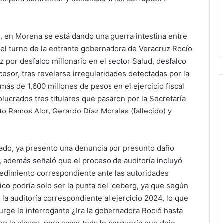
o, en Morena se está dando una guerra intestina entre
o el turno de la entrante gobernadora de Veracruz Rocío
 por desfalco millonario en el sector Salud, desfalco
esor, tras revelarse irregularidades detectadas por la
más de 1,600 millones de pesos en el ejercicio fiscal
olucrados tres titulares que pasaron por la Secretaría
to Ramos Alor, Gerardo Díaz Morales (fallecido) y
stado, ya presento una denuncia por presunto daño
, además señaló que el proceso de auditoría incluyó
ocedimiento correspondiente ante las autoridades
ico podría solo ser la punta del iceberg, ya que según
 la auditoría correspondiente al ejercicio 2024, lo que
urge le interrogante ¿Ira la gobernadora Roció hasta
o la cloaca, para sacar toda lo porquería que dejo