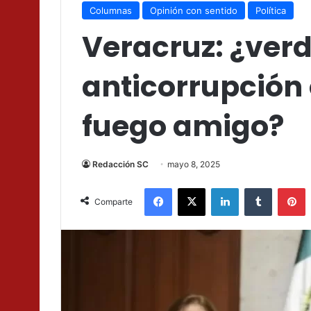
Columnas
Opinión con sentido
Política
Veracruz: ¿ver
anticorrupción
fuego amigo?
Redacción SC
mayo 8, 2025
Facebook
X
LinkedIn
Tumblr
P
Comparte