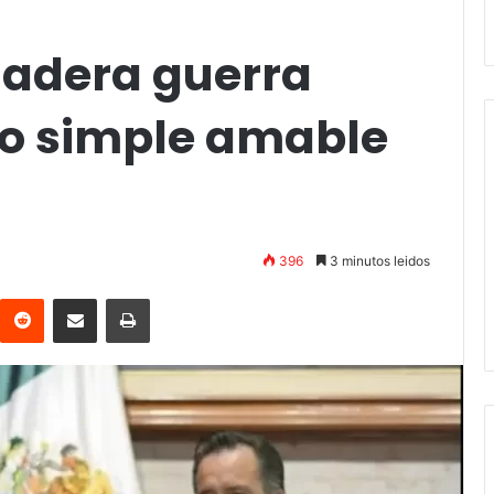
dadera guerra
 o simple amable
396
3 minutos leidos
interest
Reddit
Compartir vía email
Imprimir