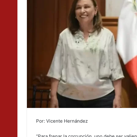
Por: Vicente Hernández
“Para frenar la corrupción, uno debe ser valie