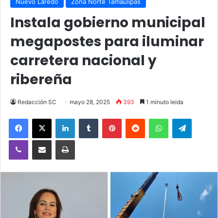
Nuevo Laredo
Zona Norte Tamaulipas
Instala gobierno municipal
megapostes para iluminar
carretera nacional y
ribereña
Redacción SC
mayo 28, 2025
393
1 minuto leida
Facebook
X
LinkedIn
Tumblr
Pinterest
Reddit
WhatsApp
Telegra
Viber
Compartir vía email
Imprimir