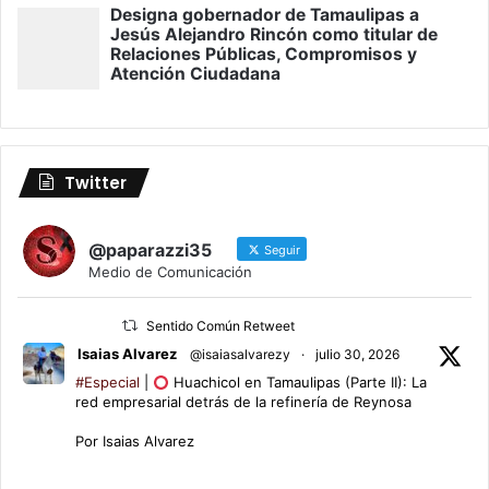
Twitter
@paparazzi35
Seguir
Medio de Comunicación
Sentido Común Retweet
Isaias Alvarez
@isaiasalvarezy
·
julio 30, 2026
#Especial
|
Huachicol en Tamaulipas (Parte II): La
red empresarial detrás de la refinería de Reynosa
Por Isaias Alvarez