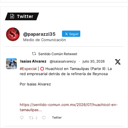
Twitter
@paparazzi35
Seguir
Medio de Comunicación
Sentido Común Retweet
Isaias Alvarez
@isaiasalvarezy
·
julio 30, 2026
#Especial
|
Huachicol en Tamaulipas (Parte II): La
red empresarial detrás de la refinería de Reynosa
Por Isaias Alvarez
https://sentido-comun.com.mx/2026/07/huachicol-en-
tamaulipas...
Twitter
2