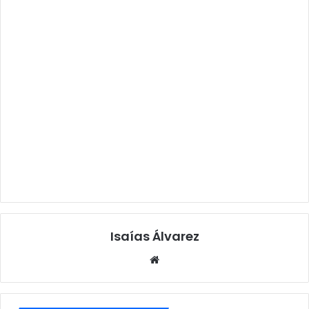
Isaías Álvarez
Sitio
web