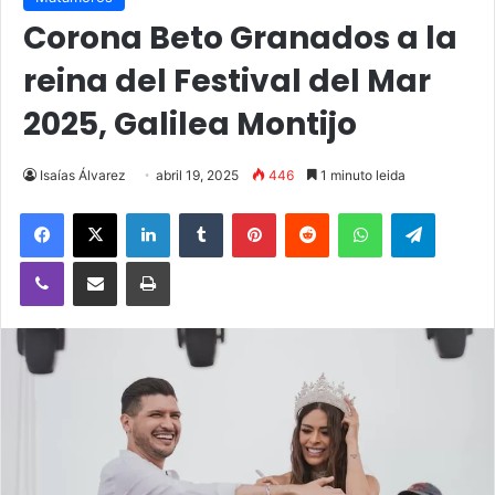
Corona Beto Granados a la
reina del Festival del Mar
2025, Galilea Montijo
Isaías Álvarez
abril 19, 2025
446
1 minuto leida
Facebook
X
LinkedIn
Tumblr
Pinterest
Reddit
WhatsApp
Telegra
Viber
Compartir vía email
Imprimir