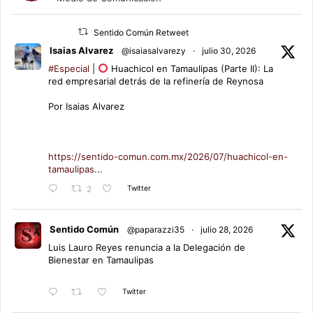
Sentido Común Retweet
Isaias Alvarez
@isaiasalvarezy
·
julio 30, 2026
#Especial
|
Huachicol en Tamaulipas (Parte II): La
red empresarial detrás de la refinería de Reynosa
Por Isaias Alvarez
https://sentido-comun.com.mx/2026/07/huachicol-en-
tamaulipas...
Twitter
2
Sentido Común
@paparazzi35
·
julio 28, 2026
Luis Lauro Reyes renuncia a la Delegación de
Bienestar en Tamaulipas
Twitter