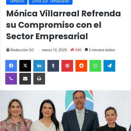
Tampico
Zona Sur Tamaulipas
Mónica Villarreal Refrenda
su Compromiso con el
Sector Empresarial
Redacción SC
marzo 12, 2025
360
2 minutos leidos
Facebook
X
LinkedIn
Tumblr
Pinterest
Reddit
WhatsApp
Telegra
Viber
Compartir vía email
Imprimir