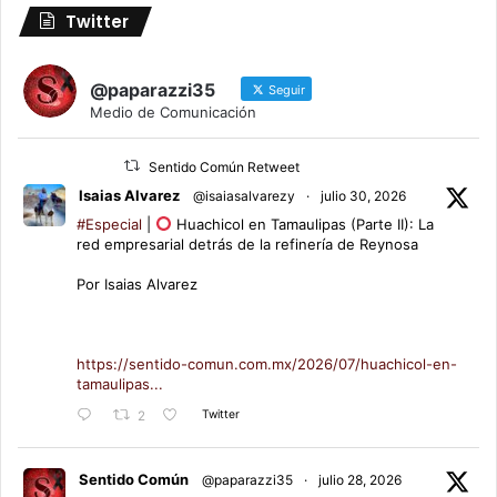
Twitter
@paparazzi35
Seguir
Medio de Comunicación
Sentido Común Retweet
Isaias Alvarez
@isaiasalvarezy
·
julio 30, 2026
#Especial
|
Huachicol en Tamaulipas (Parte II): La
red empresarial detrás de la refinería de Reynosa
Por Isaias Alvarez
https://sentido-comun.com.mx/2026/07/huachicol-en-
tamaulipas...
Twitter
2
Sentido Común
@paparazzi35
·
julio 28, 2026