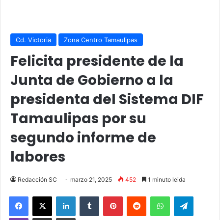
Cd. Victoria
Zona Centro Tamaulipas
Felicita presidente de la
Junta de Gobierno a la
presidenta del Sistema DIF
Tamaulipas por su
segundo informe de
labores
Redacción SC
marzo 21, 2025
452
1 minuto leida
Facebook
X
LinkedIn
Tumblr
Pinterest
Reddit
WhatsApp
Telegra
Viber
Compartir vía email
Imprimir