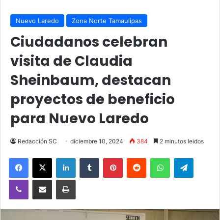
Nuevo Laredo
Zona Norte Tamaulipas
Ciudadanos celebran
visita de Claudia
Sheinbaum, destacan
proyectos de beneficio
para Nuevo Laredo
Redacción SC
diciembre 10, 2024
384
2 minutos leidos
Facebook
X
LinkedIn
Tumblr
Pinterest
Reddit
WhatsApp
Telegra
Viber
Compartir vía email
Imprimir