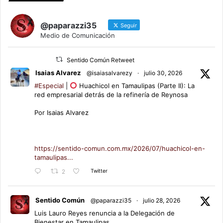
@paparazzi35
Seguir
Medio de Comunicación
Sentido Común Retweet
Isaias Alvarez
@isaiasalvarezy
·
julio 30, 2026
#Especial
|
Huachicol en Tamaulipas (Parte II): La
red empresarial detrás de la refinería de Reynosa
Por Isaias Alvarez
https://sentido-comun.com.mx/2026/07/huachicol-en-
tamaulipas...
Twitter
2
Sentido Común
@paparazzi35
·
julio 28, 2026
Luis Lauro Reyes renuncia a la Delegación de
Bienestar en Tamaulipas