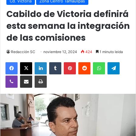
Cd. Victoria
Zona Centro Tamaulipas
Cabildo de Victoria definirá
esta semana la integración
de las comisiones
Redacción SC
noviembre 12, 2024
424
1 minuto leida
Facebook
X
LinkedIn
Tumblr
Pinterest
Reddit
WhatsApp
Telegra
Viber
Compartir vía email
Imprimir