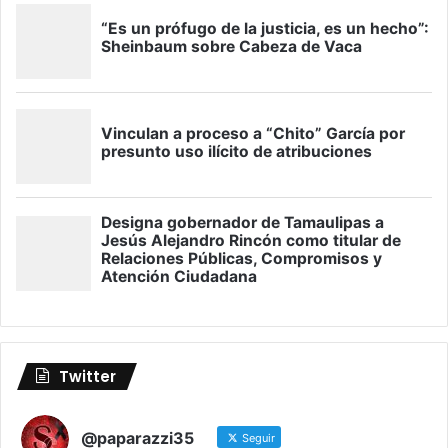
Twitter
@paparazzi35
Seguir