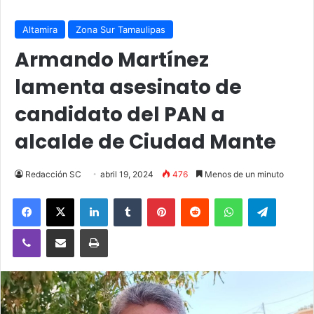
Altamira
Zona Sur Tamaulipas
Armando Martínez
lamenta asesinato de
candidato del PAN a
alcalde de Ciudad Mante
Redacción SC
abril 19, 2024
476
Menos de un minuto
Facebook
X
LinkedIn
Tumblr
Pinterest
Reddit
WhatsApp
Telegra
Viber
Compartir vía email
Imprimir