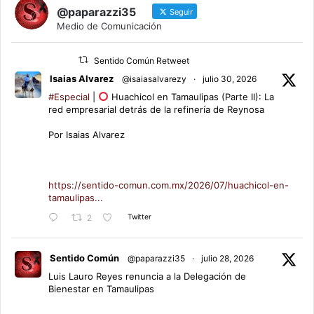
@paparazzi35
Seguir
Medio de Comunicación
Sentido Común Retweet
Isaias Alvarez
@isaiasalvarezy
·
julio 30, 2026
#Especial
|
Huachicol en Tamaulipas (Parte II): La
red empresarial detrás de la refinería de Reynosa
Por Isaias Alvarez
https://sentido-comun.com.mx/2026/07/huachicol-en-
tamaulipas...
Twitter
2
Sentido Común
@paparazzi35
·
julio 28, 2026
Luis Lauro Reyes renuncia a la Delegación de
Bienestar en Tamaulipas