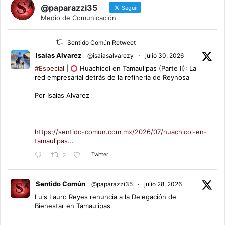
@paparazzi35
Seguir
Medio de Comunicación
Sentido Común Retweet
Isaias Alvarez
@isaiasalvarezy
·
julio 30, 2026
#Especial
|
Huachicol en Tamaulipas (Parte II): La
red empresarial detrás de la refinería de Reynosa
Por Isaias Alvarez
https://sentido-comun.com.mx/2026/07/huachicol-en-
tamaulipas...
Twitter
2
Sentido Común
@paparazzi35
·
julio 28, 2026
Luis Lauro Reyes renuncia a la Delegación de
Bienestar en Tamaulipas