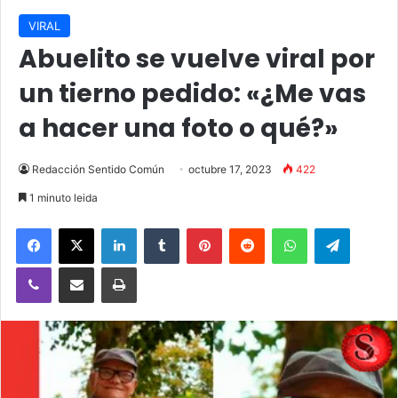
VIRAL
Abuelito se vuelve viral por
un tierno pedido: «¿Me vas
a hacer una foto o qué?»
Redacción Sentido Común
octubre 17, 2023
422
1 minuto leida
Facebook
X
LinkedIn
Tumblr
Pinterest
Reddit
WhatsApp
Telegra
Viber
Compartir vía email
Imprimir