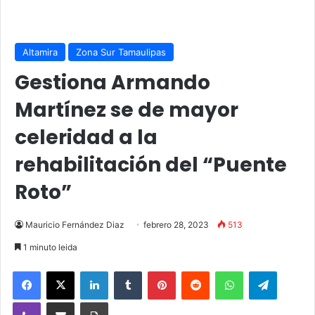
Altamira
Zona Sur Tamaulipas
Gestiona Armando
Martínez se de mayor
celeridad a la
rehabilitación del “Puente
Roto”
Mauricio Fernández Diaz
febrero 28, 2023
513
1 minuto leida
Facebook
X
LinkedIn
Tumblr
Pinterest
Reddit
WhatsApp
Telegra
Viber
Compartir vía email
Imprimir