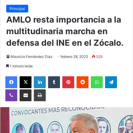
Principal
AMLO resta importancia a la
multitudinaria marcha en
defensa del INE en el Zócalo.
Mauricio Fernández Diaz
febrero 28, 2023
529
1 minuto leida
Facebook
X
LinkedIn
Tumblr
Pinterest
Reddit
WhatsApp
Telegra
Viber
Compartir vía email
Imprimir