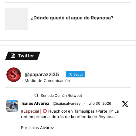
Twitter
@paparazzi35
Seguir
Medio de Comunicación
Sentido Común Retweet
Isaias Alvarez
@isaiasalvarezy
·
julio 30, 2026
#Especial
|
Huachicol en Tamaulipas (Parte II): La
red empresarial detrás de la refinería de Reynosa
Por Isaias Alvarez