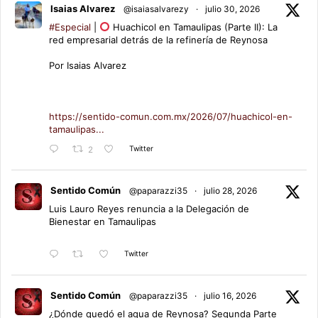
Isaias Alvarez
@isaiasalvarezy
·
julio 30, 2026
#Especial
|
Huachicol en Tamaulipas (Parte II): La
red empresarial detrás de la refinería de Reynosa
Por Isaias Alvarez
https://sentido-comun.com.mx/2026/07/huachicol-en-
tamaulipas...
Twitter
2
Sentido Común
@paparazzi35
·
julio 28, 2026
Luis Lauro Reyes renuncia a la Delegación de
Bienestar en Tamaulipas
Twitter
Sentido Común
@paparazzi35
·
julio 16, 2026
¿Dónde quedó el agua de Reynosa? Segunda Parte