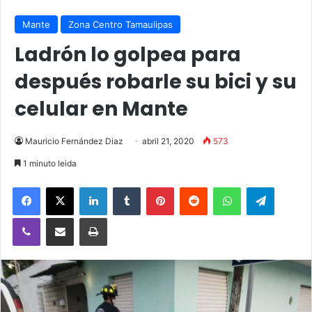
Mante
Zona Centro Tamaulipas
Ladrón lo golpea para
después robarle su bici y su
celular en Mante
Mauricio Fernández Diaz
abril 21, 2020
573
1 minuto leida
Facebook
X
LinkedIn
Tumblr
Pinterest
Reddit
WhatsApp
Telegra
Viber
Compartir vía email
Imprimir