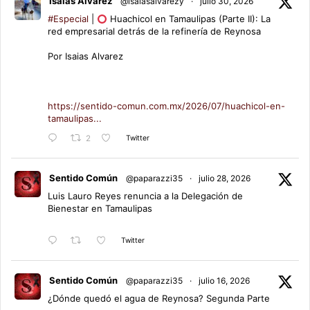
Isaias Alvarez
@isaiasalvarezy
·
julio 30, 2026
#Especial
|
Huachicol en Tamaulipas (Parte II): La
red empresarial detrás de la refinería de Reynosa
Por Isaias Alvarez
https://sentido-comun.com.mx/2026/07/huachicol-en-
tamaulipas...
Twitter
2
Sentido Común
@paparazzi35
·
julio 28, 2026
Luis Lauro Reyes renuncia a la Delegación de
Bienestar en Tamaulipas
Twitter
Sentido Común
@paparazzi35
·
julio 16, 2026
¿Dónde quedó el agua de Reynosa? Segunda Parte