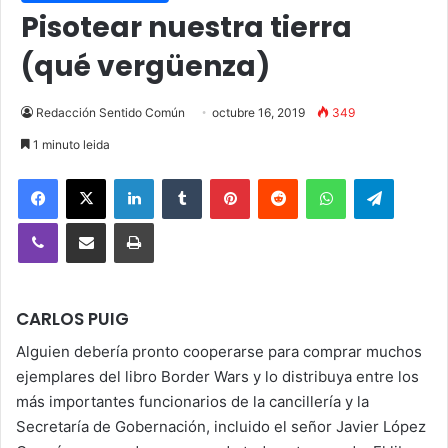
Pisotear nuestra tierra
(qué vergüenza)
Redacción Sentido Común
octubre 16, 2019
349
1 minuto leida
Facebook
X
LinkedIn
Tumblr
Pinterest
Reddit
WhatsApp
Telegra
Viber
Compartir vía email
Imprimir
CARLOS PUIG
Alguien debería pronto cooperarse para comprar muchos
ejemplares del libro Border Wars y lo distribuya entre los
más importantes funcionarios de la cancillería y la
Secretaría de Gobernación, incluido el señor Javier López