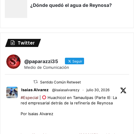
Twitter
@paparazzi35
Seguir
Medio de Comunicación
Sentido Común Retweet
Isaias Alvarez
@isaiasalvarezy
·
julio 30, 2026
#Especial
|
Huachicol en Tamaulipas (Parte II): La
red empresarial detrás de la refinería de Reynosa
Por Isaias Alvarez