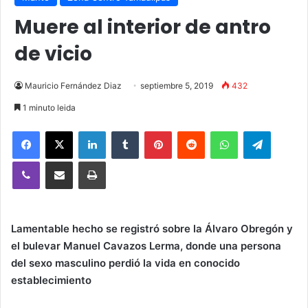
Muere al interior de antro
de vicio
Mauricio Fernández Diaz
septiembre 5, 2019
432
1 minuto leida
Facebook
X
LinkedIn
Tumblr
Pinterest
Reddit
WhatsApp
Telegra
Viber
Compartir vía email
Imprimir
Lamentable hecho se registró sobre la Álvaro Obregón y
el bulevar Manuel Cavazos Lerma, donde una persona
del sexo masculino perdió la vida en conocido
establecimiento