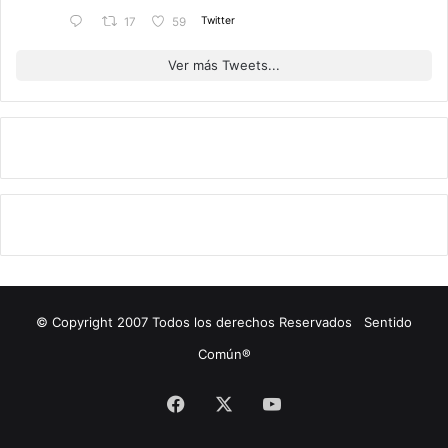
Twitter
17
59
Ver más Tweets...
© Copyright 2007 Todos los derechos Reservados Sentido
Común®
Facebook
X
YouTube