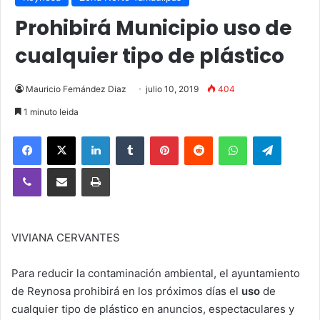
Prohibirá Municipio uso de
cualquier tipo de plástico
Mauricio Fernández Diaz
julio 10, 2019
404
1 minuto leida
Facebook
X
LinkedIn
Tumblr
Pinterest
Reddit
WhatsApp
Telegra
Viber
Compartir vía email
Imprimir
VIVIANA CERVANTES
Para reducir la contaminación ambiental, el ayuntamiento
de Reynosa prohibirá en los próximos días el
uso
de
cualquier tipo de plástico en anuncios, espectaculares y