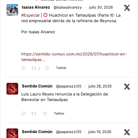
Isaias Alvarez
@isaiasalvarezy
·
julio 30, 2026
#Especial
|
Huachicol en Tamaulipas (Parte II): La
red empresarial detrás de la refinería de Reynosa
Por Isaias Alvarez
https://sentido-comun.com.mx/2026/07/huachicol-en-
tamaulipas...
Twitter
2
Sentido Común
@paparazzi35
·
julio 28, 2026
Luis Lauro Reyes renuncia a la Delegación de
Bienestar en Tamaulipas
Twitter
Sentido Común
@paparazzi35
·
julio 16, 2026