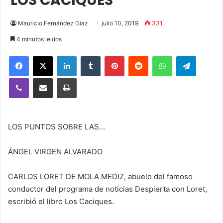
LOS CACIQUES
Mauricio Fernández Diaz
julio 10, 2019
331
4 minutos leidos
Facebook
X
LinkedIn
Tumblr
Pinterest
Reddit
WhatsApp
Telegra
Viber
Compartir vía email
Imprimir
LOS PUNTOS SOBRE LAS…
ÁNGEL VIRGEN ALVARADO
CARLOS LORET DE MOLA MEDIZ, abuelo del famoso
conductor del programa de noticias Despierta con Loret,
escribió el libro Los Caciques.