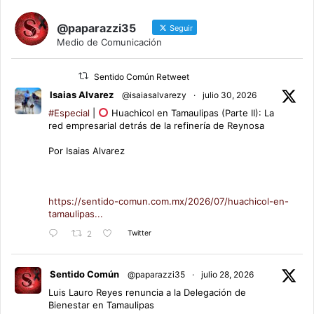
@paparazzi35
Seguir
Medio de Comunicación
Sentido Común Retweet
Isaias Alvarez
@isaiasalvarezy
·
julio 30, 2026
#Especial
|
Huachicol en Tamaulipas (Parte II): La
red empresarial detrás de la refinería de Reynosa
Por Isaias Alvarez
https://sentido-comun.com.mx/2026/07/huachicol-en-
tamaulipas...
Twitter
2
Sentido Común
@paparazzi35
·
julio 28, 2026
Luis Lauro Reyes renuncia a la Delegación de
Bienestar en Tamaulipas