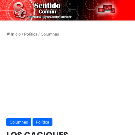
Inicio
/
Política
/
Columnas
Columnas
Política