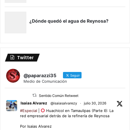
Twitter
@paparazzi35
Seguir
Medio de Comunicación
Sentido Común Retweet
Isaias Alvarez
@isaiasalvarezy
·
julio 30, 2026
#Especial
|
Huachicol en Tamaulipas (Parte II): La
red empresarial detrás de la refinería de Reynosa
Por Isaias Alvarez