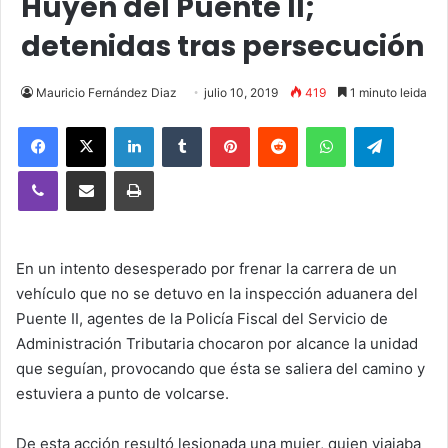
Huyen del Puente II;
detenidas tras persecución
Mauricio Fernández Diaz
julio 10, 2019
419
1 minuto leida
Facebook
X
LinkedIn
Tumblr
Pinterest
Reddit
WhatsApp
Telegra
Viber
Compartir vía email
Imprimir
En un intento desesperado por frenar la carrera de un
vehículo que no se detuvo en la inspección aduanera del
Puente II, agentes de la Policía Fiscal del Servicio de
Administración Tributaria chocaron por alcance la unidad
que seguían, provocando que ésta se saliera del camino y
estuviera a punto de volcarse.
De esta acción resultó lesionada una mujer, quien viajaba