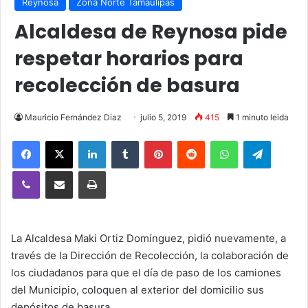
Reynosa
Zona Norte Tamaulipas
Alcaldesa de Reynosa pide
respetar horarios para
recolección de basura
Mauricio Fernández Diaz
julio 5, 2019
415
1 minuto leida
Facebook
X
LinkedIn
Tumblr
Pinterest
Reddit
WhatsApp
Telegra
Viber
Compartir vía email
Imprimir
La Alcaldesa Maki Ortiz Domínguez, pidió nuevamente, a
través de la Dirección de Recolección, la colaboración de
los ciudadanos para que el día de paso de los camiones
del Municipio, coloquen al exterior del domicilio sus
depósitos de basura.