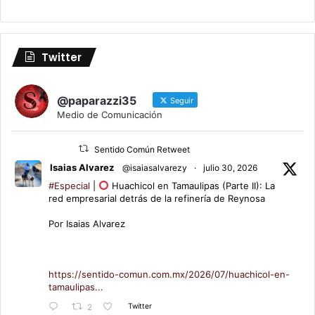
Twitter
@paparazzi35
Seguir
Medio de Comunicación
Sentido Común Retweet
Isaias Alvarez
@isaiasalvarezy
·
julio 30, 2026
#Especial
|
Huachicol en Tamaulipas (Parte II): La
red empresarial detrás de la refinería de Reynosa
Por Isaias Alvarez
https://sentido-comun.com.mx/2026/07/huachicol-en-
tamaulipas...
Twitter
2