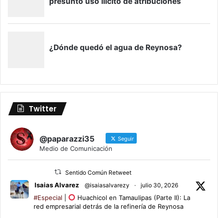
Twitter
@paparazzi35
Seguir
Medio de Comunicación
Sentido Común Retweet
Isaias Alvarez
@isaiasalvarezy
·
julio 30, 2026
#Especial
|
Huachicol en Tamaulipas (Parte II): La
red empresarial detrás de la refinería de Reynosa