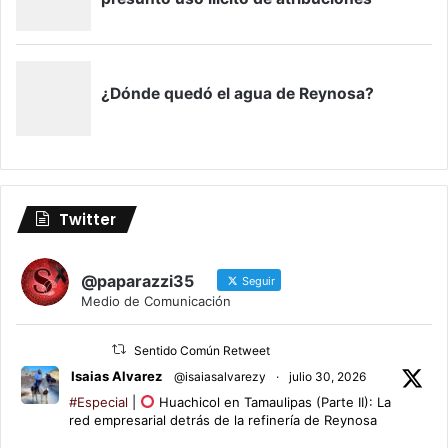
Twitter
@paparazzi35
Seguir
Medio de Comunicación
Sentido Común Retweet
Isaias Alvarez
@isaiasalvarezy
·
julio 30, 2026
#Especial
|
Huachicol en Tamaulipas (Parte II): La
red empresarial detrás de la refinería de Reynosa