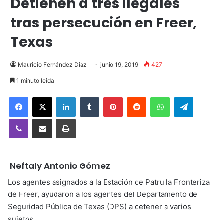
Detienen a tres ilegales
tras persecución en Freer,
Texas
Mauricio Fernández Diaz
junio 19, 2019
427
1 minuto leida
Facebook
X
LinkedIn
Tumblr
Pinterest
Reddit
WhatsApp
Telegra
Viber
Compartir vía email
Imprimir
Neftaly Antonio Gómez
Los agentes asignados a la Estación de Patrulla Fronteriza
de Freer, ayudaron a los agentes del Departamento de
Seguridad Pública de Texas (DPS) a detener a varios
sujetos.