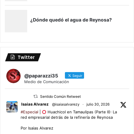
Twitter
@paparazzi35
Seguir
Medio de Comunicación
Sentido Común Retweet
Isaias Alvarez
@isaiasalvarezy
·
julio 30, 2026
#Especial
|
Huachicol en Tamaulipas (Parte II): La
red empresarial detrás de la refinería de Reynosa
Por Isaias Alvarez