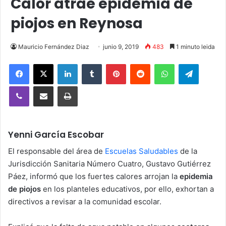
Calor atrae epidemia de
piojos en Reynosa
Mauricio Fernández Diaz
junio 9, 2019
483
1 minuto leida
Facebook
X
LinkedIn
Tumblr
Pinterest
Reddit
WhatsApp
Telegra
Viber
Compartir vía email
Imprimir
Yenni García Escobar
El responsable del área de
Escuelas Saludables
de la
Jurisdicción Sanitaria Número Cuatro, Gustavo Gutiérrez
Páez, informó que los fuertes calores arrojan la
epidemia
de piojos
en los planteles educativos, por ello, exhortan a
directivos a revisar a la comunidad escolar.