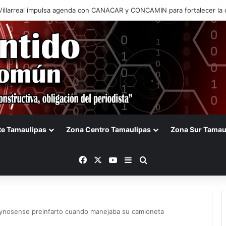
de Tamaulipas frena iniciativa de Gerardo Peña para cobrar a vehículo
te Tamaulipas
Zona Centro Tamaulipas
Zona Sur Tamau
Facebook
X
YouTube
Barra lateral
Buscar
eynosense preinfarto cuando manejaba su camioneta