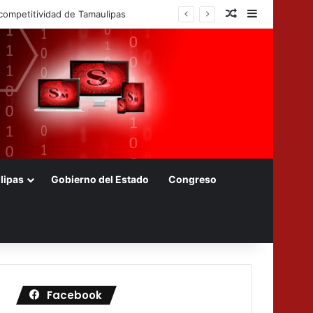
Nota aleatoria
Barra later
s foráneos
lipas
Gobierno del Estado
Congreso
Facebook