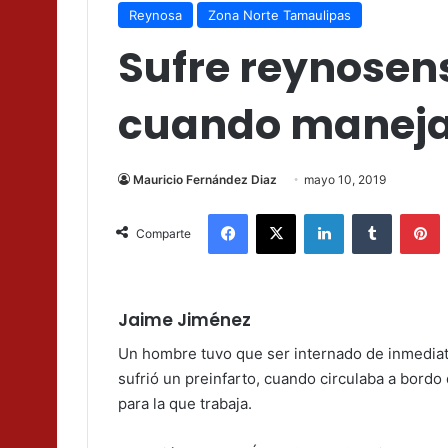
Reynosa
Zona Norte Tamaulipas
Sufre reynosens
cuando maneja
Mauricio Fernández Diaz
mayo 10, 2019
Facebook
X
LinkedIn
Tumblr
P
Comparte
Jaime Jiménez
Un hombre tuvo que ser internado de inmediat
sufrió un preinfarto, cuando circulaba a bordo
para la que trabaja.