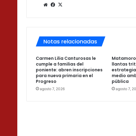
Sitio
Facebook
X
web
Notas relacionadas
Carmen Lilia Canturosas le
Matamoros 
cumple a familias del
llantas tr
poniente: abren inscripciones
estrategia
para nueva primaria en el
medio ambi
Progreso
pública
agosto 7, 2026
agosto 7, 2