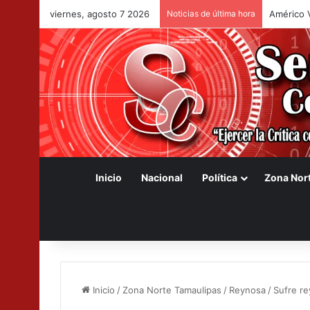
viernes, agosto 7 2026
Noticias de última hora
Congreso 
Inicio
Nacional
Política
Zona Nor
Inicio
/
Zona Norte Tamaulipas
/
Reynosa
/
Sufre r