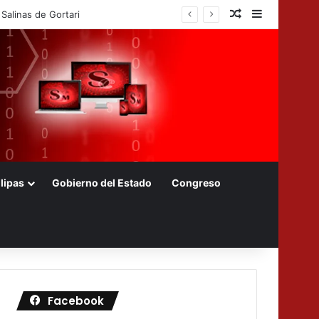
Nota aleatoria
Barra later
Salinas de Gortari
lipas
Gobierno del Estado
Congreso
Facebook