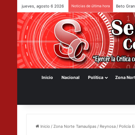
jueves, agosto 6 2026
Noticias de última hora
Beto Grana
Inicio
Nacional
Política
Zona Nor
Inicio
/
Zona Norte Tamaulipas
/
Reynosa
/
Policía 