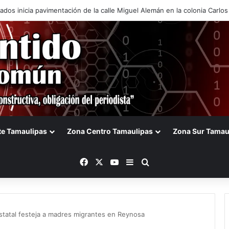
dos inicia pavimentación de la calle Miguel Alemán en la colonia Carlos 
te Tamaulipas
Zona Centro Tamaulipas
Zona Sur Tamau
Facebook
X
YouTube
Barra lateral
Buscar
Estatal festeja a madres migrantes en Reynosa