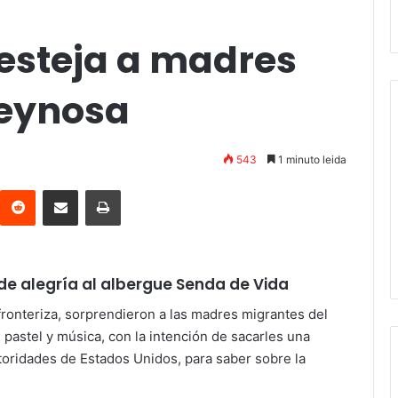
 festeja a madres
Reynosa
543
1 minuto leida
interest
Reddit
Compartir vía email
Imprimir
e alegría al albergue Senda de Vida
 fronteriza, sorprendieron a las madres migrantes del
pastel y música, con la intención de sacarles una
toridades de Estados Unidos, para saber sobre la