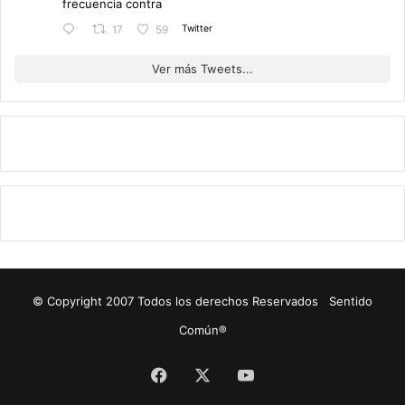
frecuencia contra
Twitter
17
59
Ver más Tweets...
© Copyright 2007 Todos los derechos Reservados Sentido
Común®
Facebook
X
YouTube