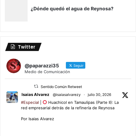
Twitter
@paparazzi35
Seguir
Medio de Comunicación
Sentido Común Retweet
Isaias Alvarez
@isaiasalvarezy
·
julio 30, 2026
#Especial
|
Huachicol en Tamaulipas (Parte II): La
red empresarial detrás de la refinería de Reynosa
Por Isaias Alvarez