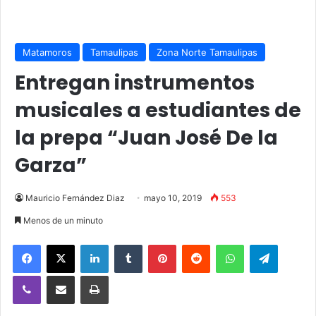
Matamoros
Tamaulipas
Zona Norte Tamaulipas
Entregan instrumentos
musicales a estudiantes de
la prepa “Juan José De la
Garza”
Mauricio Fernández Diaz
mayo 10, 2019
553
Menos de un minuto
Facebook
X
LinkedIn
Tumblr
Pinterest
Reddit
WhatsApp
Telegra
Viber
Compartir vía email
Imprimir